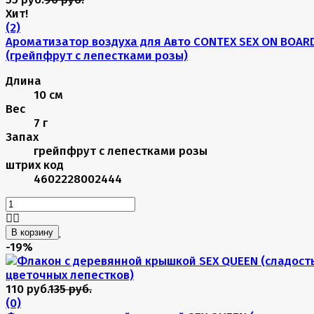
Хит!
(2)
Ароматизатор воздуха для Авто CONTEX SEX ON BOAR
(грейпфрут с лепестками розы)
Длина
10 см
Вес
7 г
Запах
грейпфрут с лепестками розы
штрих код
4602228002444
В корзину
-19%
110 руб.
135 руб.
(0)