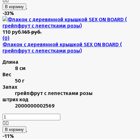
В корзину
-33%
110 руб.
165 руб.
(0)
Флакон с деревянной крышкой SEX ON BOARD (
грейпфрут с лепестками розы)
Длина
8 см
Вес
50 г
Запах
грейпфрут с лепестками розы
штрих код
2000000002569
В корзину
-11%