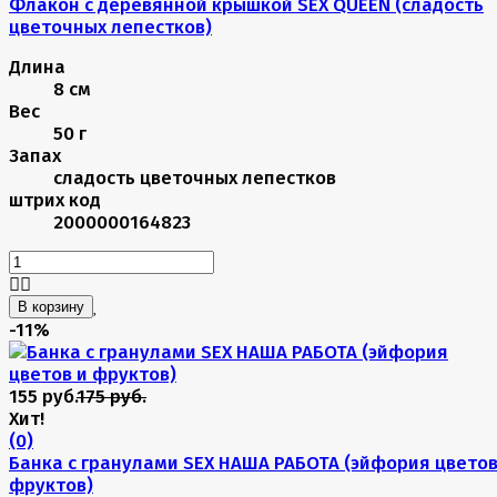
Флакон с деревянной крышкой SEX QUEEN (сладость
цветочных лепестков)
Длина
8 см
Вес
50 г
Запах
сладость цветочных лепестков
штрих код
2000000164823
В корзину
-11%
155 руб.
175 руб.
Хит!
(0)
Банка с гранулами SEX НАША РАБОТА (эйфория цветов
фруктов)