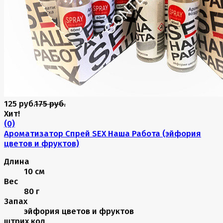
125 руб.
175 руб.
Хит!
(0)
Ароматизатор Спрей SEX Наша Работа (эйфория
цветов и фруктов)
Длина
10 см
Вес
80 г
Запах
эйфория цветов и фруктов
штрих код