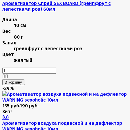
Ароматизатор Спрей SEX BOARD (грейпфрут с
лепестками роз) 60мл
Длина
10 см
Вес
80 г
Запах
грейпфрут с лепестками роз
Цвет
желтый
В корзину
-29%
135 руб.
190 руб.
Хит!
(0)
Ароматизатор воздуха подвесной и на дефлектор
WARNING sexoholic 10мл