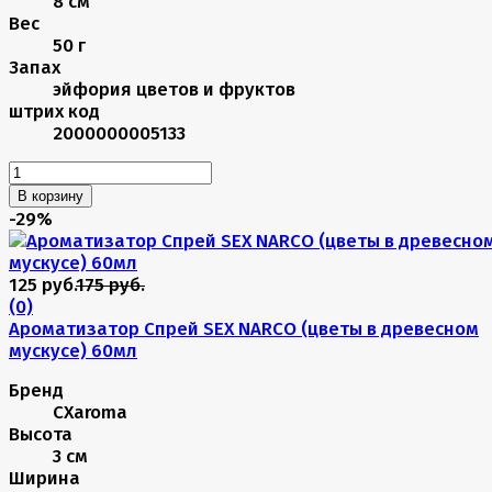
8 см
Вес
50 г
Запах
эйфория цветов и фруктов
штрих код
2000000005133
В корзину
-29%
125 руб.
175 руб.
(0)
Ароматизатор Спрей SEX NARCO (цветы в древесном
мускусе) 60мл
Бренд
CXaroma
Высота
3 см
Ширина