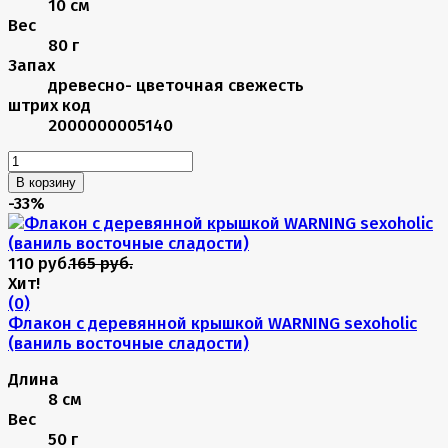
10 см
Вес
80 г
Запах
древесно- цветочная свежесть
штрих код
2000000005140
В корзину
-33%
110 руб.
165 руб.
Хит!
(0)
Флакон с деревянной крышкой WARNING sexoholic
(ваниль восточные сладости)
Длина
8 см
Вес
50 г