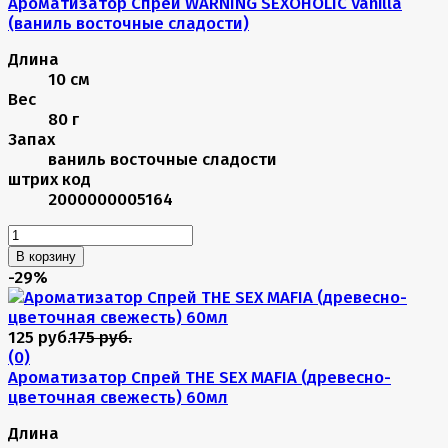
Ароматизатор Спрей WARNING SEXOHOLIC Vanilla
(ваниль восточные сладости)
Длина
10 см
Вес
80 г
Запах
ваниль восточные сладости
штрих код
2000000005164
В корзину
-29%
125 руб.
175 руб.
(0)
Ароматизатор Спрей THE SEX MAFIA (древесно-
цветочная свежесть) 60мл
Длина