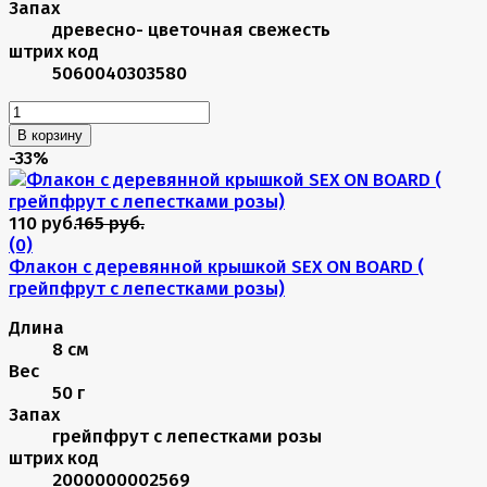
Запах
древесно- цветочная свежесть
штрих код
5060040303580
В корзину
-33%
110 руб.
165 руб.
(0)
Флакон с деревянной крышкой SEX ON BOARD (
грейпфрут с лепестками розы)
Длина
8 см
Вес
50 г
Запах
грейпфрут с лепестками розы
штрих код
2000000002569