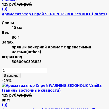
125 руб.
175 руб.
(0)
Ароматизатор Спрей SEX DRUGS ROCK"n ROLL (Inthes)
Длина
10 см
Вес
80 г
Запах
пряный вечерний аромат с древесными
нотами(Inthes)
штрих код
5060040303825
В корзину
-29%
125 руб.
175 руб.
Хит!
(0)