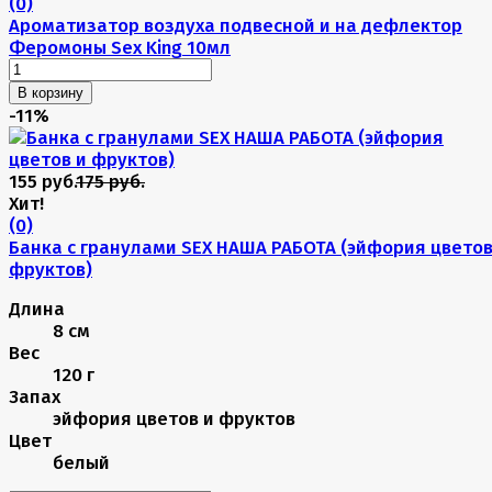
(0)
Ароматизатор воздуха подвесной и на дефлектор
Феромоны Sex King 10мл
В корзину
-11%
155 руб.
175 руб.
Хит!
(0)
Банка с гранулами SEX НАША РАБОТА (эйфория цветов
фруктов)
Длина
8 см
Вес
120 г
Запах
эйфория цветов и фруктов
Цвет
белый