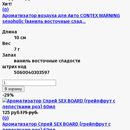
Хит!
(0)
Ароматизатор воздуха для Авто CONTEX WARNING
sexoholic (ваниль восточные слад...
Длина
10 см
Вес
7 г
Запах
ваниль восточные сладости
штрих код
5060040303597
В корзину
-29%
125 руб.
175 руб.
(0)
Ароматизатор Спрей SEX BOARD (грейпфрут с
лепестками роз) 60мл