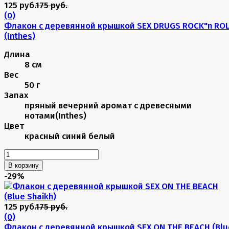
125 руб.
175 руб.
(0)
Флакон с деревянной крышкой SEX DRUGS ROCK"n ROL
(Inthes)
Длина
8 см
Вес
50 г
Запах
пряный вечерний аромат с древесными
нотами(Inthes)
Цвет
красный
синий
белый
В корзину
-29%
125 руб.
175 руб.
(0)
Флакон с деревянной крышкой SEX ON THE BEACH (Blu