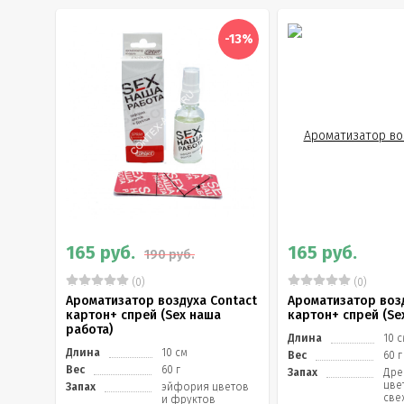
-13%
165 руб.
165 руб.
190 руб.
(0)
(0)
Ароматизатор воздуха Contact
Ароматизатор возд
картон+ спрей (Sex наша
картон+ спрей (Sex
работа)
Длина
10 
Длина
10 см
Вес
60 г
Вес
60 г
Запах
Дре
цве
Запах
эйфория цветов
све
и фруктов