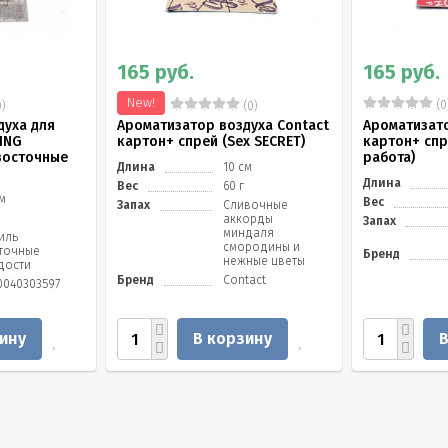
165 руб.
165 руб.
New!
(0
)
(0)
духа для
Ароматизатор воздуха Contact
Ароматизато
ING
картон+ спрей (Sex SECRET)
картон+ спр
 восточные
работа)
Длина
10 см
Длина
Вес
60 г
см
Вес
Запах
Сливочные
аккорды
Запах
миндаля
иль
смородины и
точные
Бренд
нежные цветы
дости
Бренд
Contact
0040303597
ину
В корзину
В