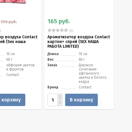
165 руб.
165 
190 руб.
)
(0)
р воздуха Contact
Ароматизатор воздуха Contact
Арома
ей (Sex наша
картон+ спрей (SEX НАША
карто
РАБОТА LIMITED)
Beach
10 см
Длина
10 см
Длина
60 г
Вес
60 г
Вес
эйфория цветов
Запах
Дерзкое
Запах
и фруктов
сочетание
афганского
Contact
цветка и белого
кедра
Бренд
Contact
Бренд
 корзину
В корзину