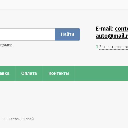
E-mail:
cont
Найти
auto@mail.
анулами
Заказать звоно
авка
Оплата
Контакты
a
Картон + Спрей