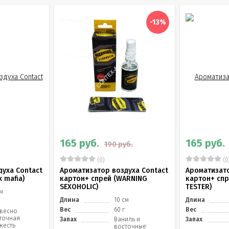
-13%
165 руб.
165 руб.
190 руб.
(0)
(0
уха Contact
Ароматизатор воздуха Contact
Ароматизато
 mafia)
картон+ спрей (WARNING
картон+ сп
SEXOHOLIC)
TESTER)
см
Длина
10 см
Длина
Вес
60 г
Вес
весно
точная
Запах
Ваниль и
Запах
жесть
восточные