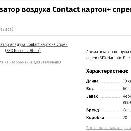
атор воздуха Contact картон+ спрей
тзывов)
Ароматизатор воздуха 
спрей (SEX Narcotic Blac
е на изображение для увеличения
Характеристики:
Длина
10 с
Вес
60 г
Запах
Черн
лик
Бренд
Cont
Коробка
20 
Показать все характеристи