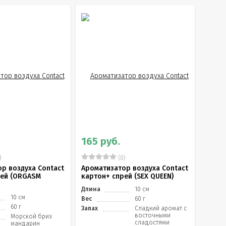
165 руб.
)
(0)
р воздуха Contact
Ароматизатор воздуха Contact
рей (ORGASM
картон+ спрей (SEX QUEEN)
Длина
10 см
10 см
Вес
60 г
60 г
Запах
Сладкий аромат с
восточными
Морской бриз
сладостями
мандарин