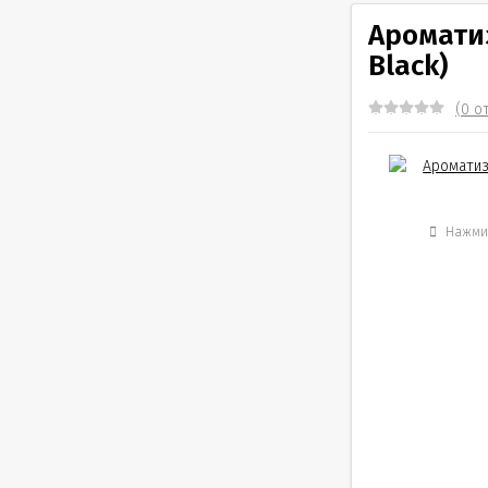
Ароматиз
Black)
(0 о
Нажмит