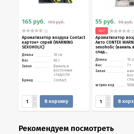
165 руб.
55 руб.
190 руб.
90 руб.
Хит!
(0)
(0
Ароматизатор воздуха Contact
Ароматизатор воз
картон+ спрей (WARNING
Авто CONTEX WARN
SEXOHOLIC)
sexoholic (ваниль
слад...
Длина
10 см
Длина
10 
Вес
60 г
Вес
7 г
Запах
Ваниль и
восточные
Запах
ван
сладости
вос
сла
Бренд
Contact
штрих код
506
В корзину
В корз
Рекомендуем посмотреть