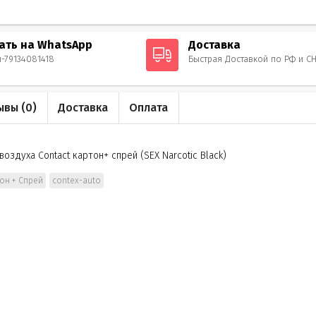
ать на WhatsApp
Доставка
ы-79134081418
Быстрая Доставкой по РФ и С
ывы (
0
)
Доставка
Оплата
оздуха Contact картон+ спрей (SEX Narcotic Black)
он + Спрей
contex-auto