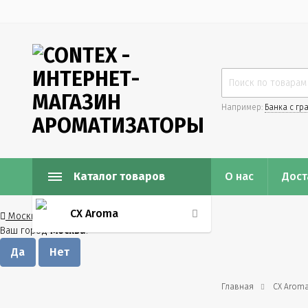
Например:
Банка с гр
Каталог товаров
О нас
Дост
CX Aroma
Москва
Ваш город
Москва
?
Главная
CX Arom